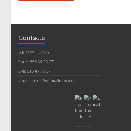
Contacte
GRIMPALLUNES
Estel: 659 39 20 07
Eva: 615 47 76 07
grimpallunes@grimpallunes.com