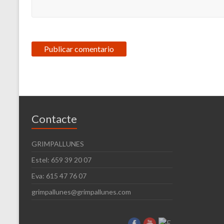
Contacte
GRIMPALLUNES
Estel: 659 39 20 07
Eva: 615 47 76 07
grimpallunes@grimpallunes.com