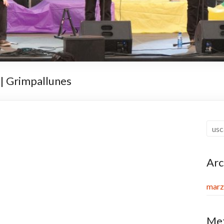
t | Grimpallunes
Arc
marz
Me