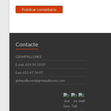
Contacte
GRIMPALLUNES
Estel: 659 39 20 07
Eva: 615 47 76 07
grimpallunes@grimpallunes.com