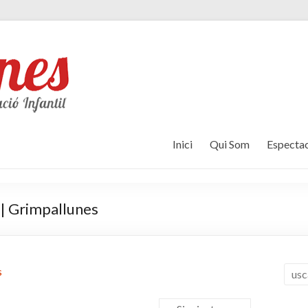
Inici
Qui Som
Espectac
t | Grimpallunes